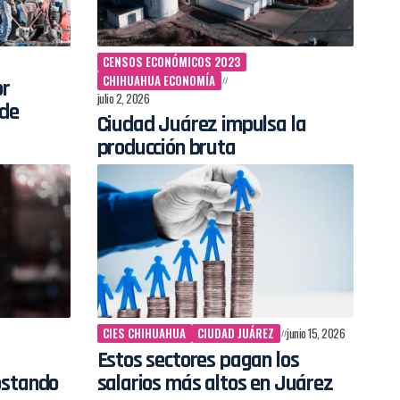
CENSOS ECONÓMICOS 2023
CHIHUAHUA ECONOMÍA
or
julio 2, 2026
 de
Ciudad Juárez impulsa la
producción bruta
CIES CHIHUAHUA
CIUDAD JUÁREZ
junio 15, 2026
Estos sectores pagan los
ostando
salarios más altos en Juárez