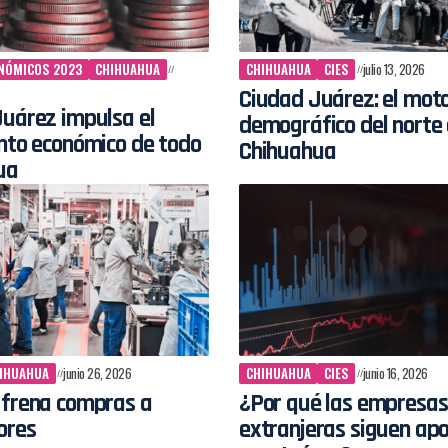
NÓMICOS 2023
CHIHUAHUA
CHIHUAHUA
CIES
julio 13, 2026
Ciudad Juárez: el mot
uárez impulsa el
demográfico del norte
nto económico de todo
Chihuahua
ua
IHUAHUA
junio 26, 2026
CHIHUAHUA
CIES
junio 16, 2026
 frena compras a
¿Por qué las empresas
ores
extranjeras siguen ap