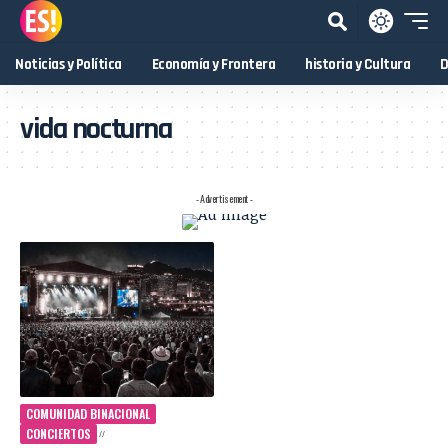
Noticias y Política
Economía y Frontera
historia y Cultura
D
vida nocturna
- Advertisement -
COMUNIDAD BINACIONAL
CONCIERTOS