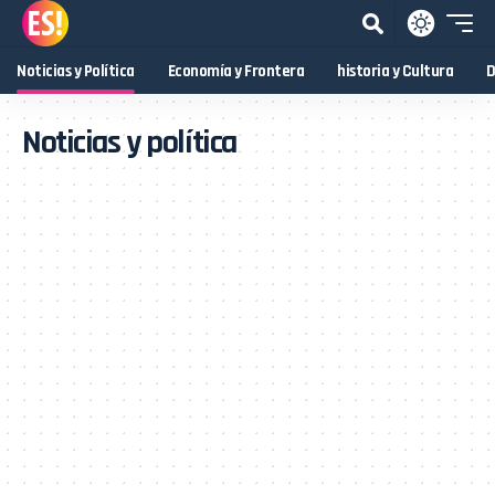
Noticias y Política
Economía y Frontera
historia y Cultura
D
Noticias y política