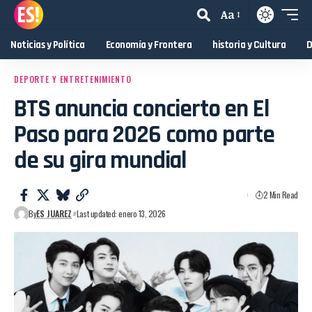
Aa
Noticias y Política
Economía y Frontera
historia y Cultura
D
DEPORTE Y ENTRETENIMIENTO
BTS anuncia concierto en El
Paso para 2026 como parte
de su gira mundial
2 Min Read
By
ES JUAREZ
Last updated: enero 13, 2026