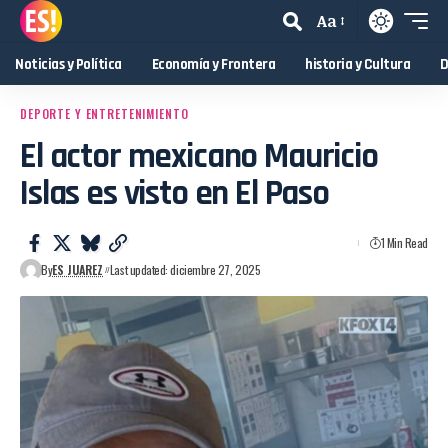
Aa
Noticias y Política
Economía y Frontera
historia y Cultura
D
DEPORTE Y ENTRETENIMIENTO
El actor mexicano Mauricio
Islas es visto en El Paso
1 Min Read
By
ES JUAREZ
Last updated: diciembre 27, 2025