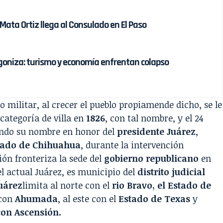
ata Ortiz llega al Consulado en El Paso
goniza: turismo y economía enfrentan colapso
o militar, al crecer el pueblo propiamende dicho, se le
categoría de villa en
1826
, con tal nombre, y el 24
ando su nombre en honor del
presidente Juárez
,
tado de Chihuahua
, durante la intervención
ión fronteriza la sede del
gobierno republicano
en
 el actual Juárez, es municipio del
distrito judicial
uárez
limita al norte con el
rio Bravo, el Estado de
 con
Ahumada
, al este con el
Estado de Texas
y
con Ascensión.