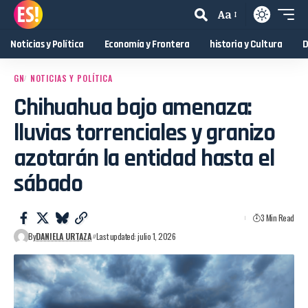
Aa
Noticias y Política
Economía y Frontera
historia y Cultura
D
GN
NOTICIAS Y POLÍTICA
Chihuahua bajo amenaza:
lluvias torrenciales y granizo
azotarán la entidad hasta el
sábado
3 Min Read
By
DANIELA URTAZA
Last updated: julio 1, 2026