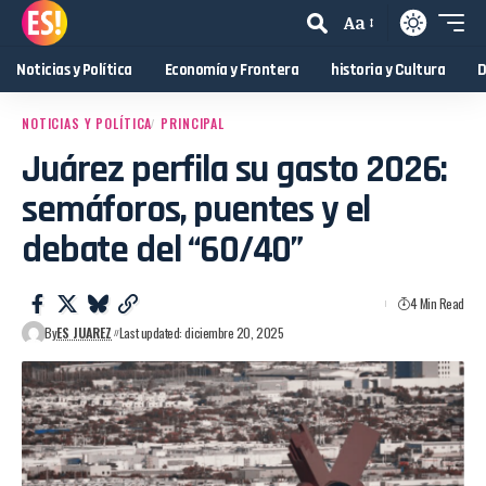
Aa
Noticias y Política
Economía y Frontera
historia y Cultura
D
NOTICIAS Y POLÍTICA
PRINCIPAL
Juárez perfila su gasto 2026:
semáforos, puentes y el
debate del “60/40”
4 Min Read
By
ES JUAREZ
Last updated: diciembre 20, 2025