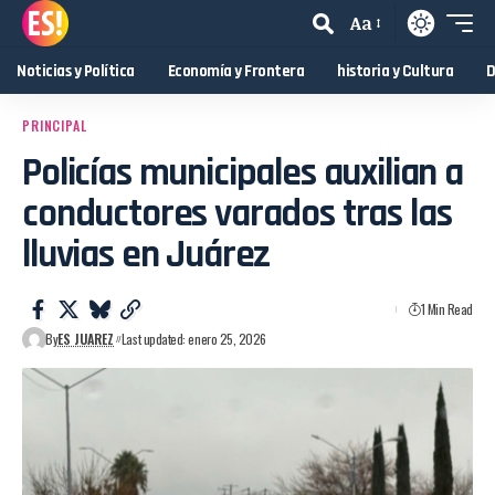
Aa
Noticias y Política
Economía y Frontera
historia y Cultura
D
PRINCIPAL
Policías municipales auxilian a
conductores varados tras las
lluvias en Juárez
1 Min Read
By
ES JUAREZ
Last updated: enero 25, 2026