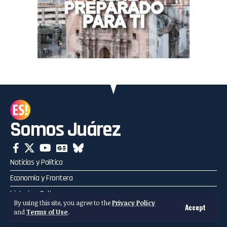
Somos Juárez
Noticias y Política
Economía y Frontera
historia y Cultura
By using this site, you agree to the
Privacy Policy
Accept
Deporte y Entretenimiento
and
Terms of Use
.