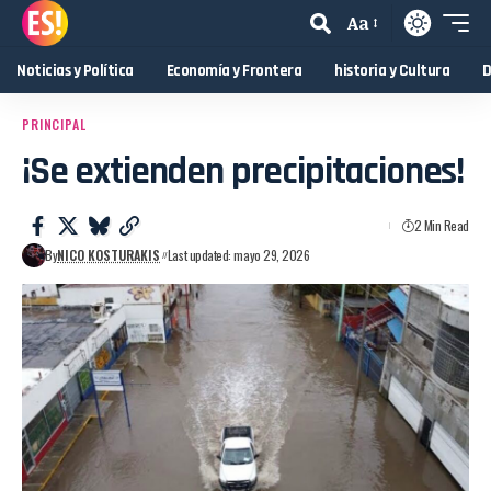
Aa
Noticias y Política
Economía y Frontera
historia y Cultura
D
PRINCIPAL
¡Se extienden precipitaciones!
2 Min Read
By
NICO KOSTURAKIS
Last updated: mayo 29, 2026