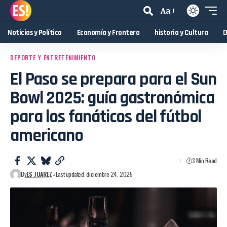
Aa
Noticias y Política
Economía y Frontera
historia y Cultura
D
DEPORTE Y ENTRETENIMIENTO
El Paso se prepara para el Sun
Bowl 2025: guía gastronómica
para los fanáticos del fútbol
americano
3 Min Read
By
ES JUAREZ
Last updated: diciembre 24, 2025