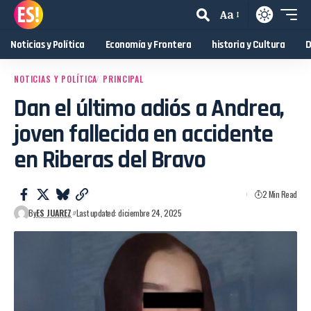
Aa
Noticias y Política
Economía y Frontera
historia y Cultura
D
NOTICIAS Y POLÍTICA
PRINCIPAL
Dan el último adiós a Andrea,
joven fallecida en accidente
en Riberas del Bravo
2 Min Read
By
ES JUAREZ
Last updated: diciembre 24, 2025