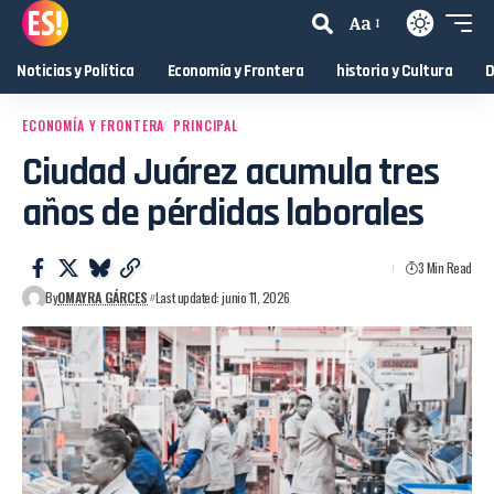
Aa
Noticias y Política
Economía y Frontera
historia y Cultura
D
ECONOMÍA Y FRONTERA
PRINCIPAL
Ciudad Juárez acumula tres
años de pérdidas laborales
3 Min Read
By
OMAYRA GÁRCES
Last updated: junio 11, 2026