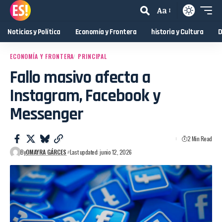
Aa
Noticias y Política
Economía y Frontera
historia y Cultura
D
ECONOMÍA Y FRONTERA
PRINCIPAL
Fallo masivo afecta a
Instagram, Facebook y
Messenger
2 Min Read
By
OMAYRA GÁRCES
Last updated: junio 12, 2026