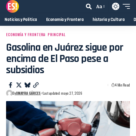
Aa
Noticias y Política
Economía y Frontera
historia y Cultura
D
ECONOMÍA Y FRONTERA
PRINCIPAL
Gasolina en Juárez sigue por
encima de El Paso pese a
subsidios
4 Min Read
By
OMAYRA GÁRCES
Last updated: mayo 27, 2026