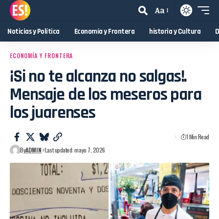
Aa
Noticias y Política
Economía y Frontera
historia y Cultura
D
ECONOMÍA Y FRONTERA
¡Si no te alcanza no salgas!.
Mensaje de los meseros para
los juarenses
1 Min Read
By
ADMIN
Last updated: mayo 7, 2026