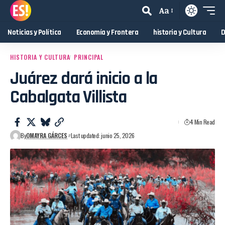
Aa
Noticias y Política
Economía y Frontera
historia y Cultura
D
HISTORIA Y CULTURA
PRINCIPAL
Juárez dará inicio a la
Cabalgata Villista
4 Min Read
By
OMAYRA GÁRCES
Last updated: junio 25, 2026