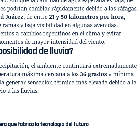
udad. Aunque la cantidad de agua esperada es baja, de
nes podrían cambiar rápidamente debido a las ráfagas
ad Juárez
, de entre
21 y 50 kilómetros por hora
,
 ramas y baja visibilidad en algunas avenidas.
ntos a cambios repentinos en el clima y evitar
 momentos de mayor intensidad del viento.
posibilidad de lluvia?
 precipitación, el ambiente continuará extremadamente
mperatura máxima cercana a los
36 grados
y mínima
ría generar sensación térmica más elevada debido a la
 a las lluvias.
era que fabrica la tecnología del futuro