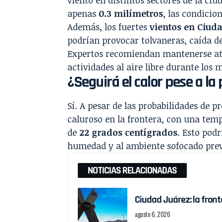
viento en distintos sectores de la ci
apenas
0.3 milímetros
, las condicio
Además, los fuertes
vientos en Ciud
podrían provocar tolvaneras, caída de
Expertos recomiendan mantenerse ate
actividades al aire libre durante los
¿Seguirá el calor pese a la 
Sí. A pesar de las probabilidades de
caluroso en la frontera, con una te
de
22 grados centígrados
. Esto pod
humedad y al ambiente sofocado previo
NOTICIAS RELACIONADAS
Ciudad Juárez: la front
agosto 6, 2026