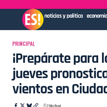
noticias y política
economía
PRINCIPAL
¡Prepárate para la
jueves pronostic
vientos en Ciuda
2 Min Read