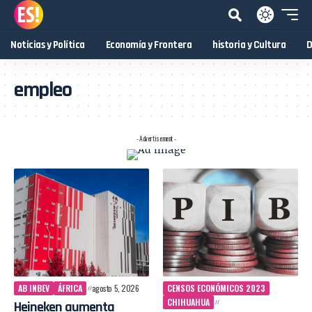
Noticias y Política
Economía y Frontera
historia y Cultura
D
empleo
- Advertisement -
AB INBEV
ÁFRICA
agosto 5, 2026
CENSOS ECONÓMICOS 2023
CHIHUAHUA
Heineken aumenta