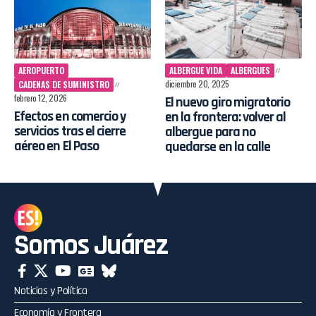
AEROPUERTO
ALBERGUE VIDA
ALBERGUES
diciembre 20, 2025
CADENAS DE SUMINISTRO
febrero 12, 2026
El nuevo giro migratorio
Efectos en comercio y
en la frontera: volver al
servicios tras el cierre
albergue para no
aéreo en El Paso
quedarse en la calle
Somos Juárez
Noticias y Política
Economía y Frontera