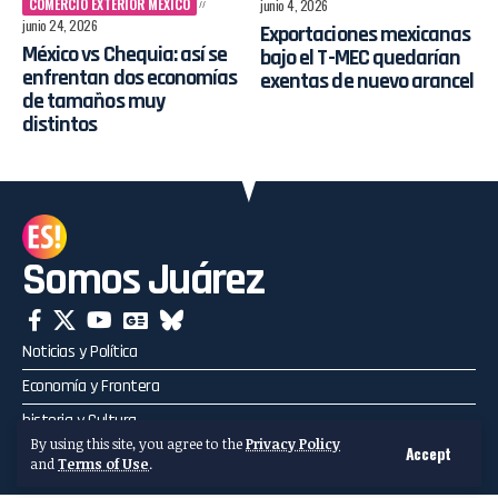
COMERCIO EXTERIOR MÉXICO
junio 4, 2026
junio 24, 2026
Exportaciones mexicanas
México vs Chequia: así se
bajo el T-MEC quedarían
enfrentan dos economías
exentas de nuevo arancel
de tamaños muy
distintos
Somos Juárez
Noticias y Política
Economía y Frontera
historia y Cultura
By using this site, you agree to the
Privacy Policy
Accept
Deporte y Entretenimiento
and
Terms of Use
.