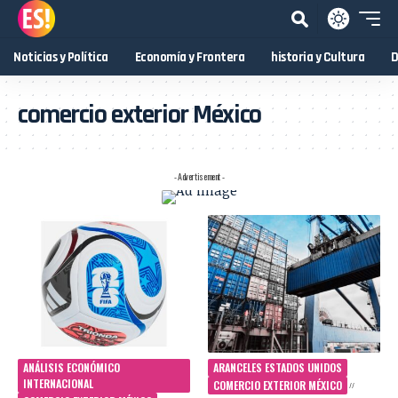
Noticias y Política
Economía y Frontera
historia y Cultura
D
comercio exterior México
- Advertisement -
ANÁLISIS ECONÓMICO
ARANCELES ESTADOS UNIDOS
INTERNACIONAL
COMERCIO EXTERIOR MÉXICO